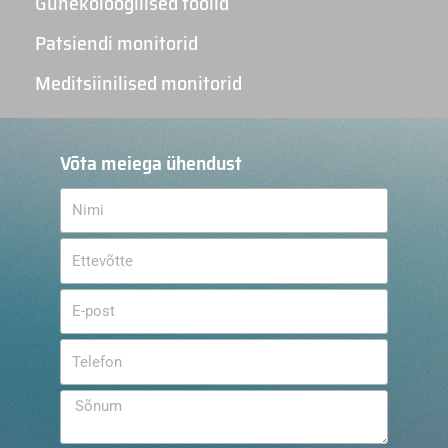
Günekoloogilised toolid
Patsiendi monitorid
Meditsiinilised monitorid
Võta meiega ühendust