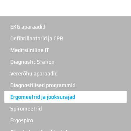
EKG aparaadid
Defibrillaatorid ja CPR
Meditsiiniline IT
Diagnostic Station
Vererõhu aparaadid
Diagnostilised programmid
Ergomeetrid ja jooksurajad
Spiromeetrid
Ergospiro