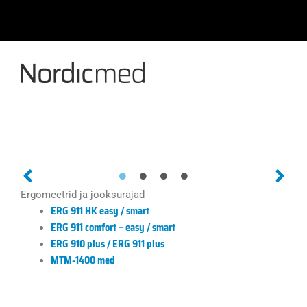
Skip
to
content
Ergomeetrid ja jooksurajad
ERG 911 HK easy / smart
ERG 911 comfort – easy / smart
ERG 910 plus / ERG 911 plus
MTM-1400 med