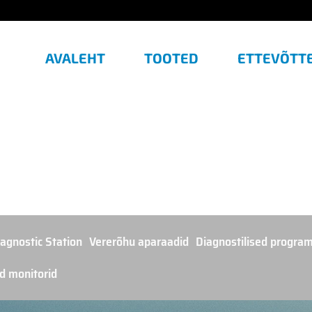
AVALEHT
TOOTED
ETTEVÕTT
agnostic Station
Vererõhu aparaadid
Diagnostilised progra
ed monitorid