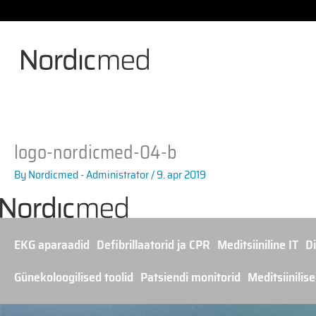
Skip
to
content
logo-nordicmed-04-b
By
Nordicmed - Administrator
/
9. apr 2019
EKG aparaadid
Defibrillaatorid ja CPR
Meditsiiniline IT
Di
Günekoloogilised toolid
Patsiendi monitorid
Meditsiinilis