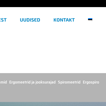
EST
UUDISED
KONTAKT
mmid
Ergomeetrid ja jooksurajad
Spiromeetrid
Ergospiro