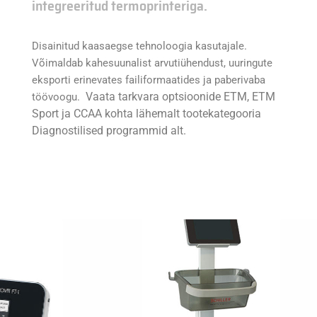
integreeritud termoprinteriga.
Disainitud kaasaegse tehnoloogia kasutajale.
Võimaldab kahesuunalist arvutiühendust, uuringute
eksporti erinevates failiformaatides ja paberivaba
Vaata tarkvara optsioonide ETM, ETM
töövoogu.
Sport ja CCAA kohta lähemalt tootekategooria
Diagnostilised programmid alt.