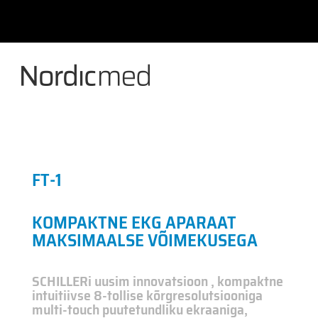
Skip
to
content
FT-1
KOMPAKTNE EKG APARAAT
MAKSIMAALSE VÕIMEKUSEGA
SCHILLERi uusim innovatsioon , kompaktne
intuitiivse 8-tollise kõrgresolutsiooniga
multi-touch puutetundliku ekraaniga,