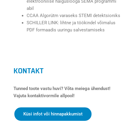
elektroonilise haiguslooga SEMA programmi
abil
CCAA Algorütm varaseks STEMI detektsioniks
SCHILLER LINK: lihtne ja töökindel võimalus
PDF formaadis uuringu salvestamiseks
KONTAKT
Tunned toote vastu huvi? Võta meiega ühendust!
Vajuta kontaktivormile allpool!
Küsi infot või hinnapakkumist