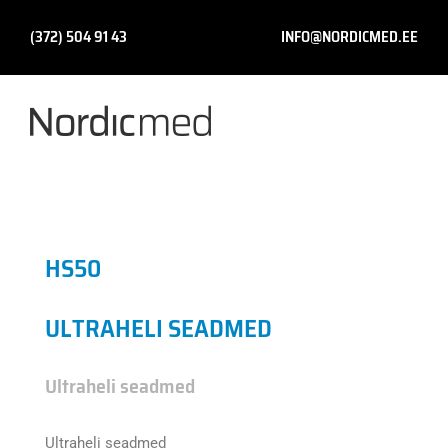
Skip
to
(372) 504 91 43​
INFO@NORDICMED.EE
content
HS50
ULTRAHELI SEADMED
Ultraheli seadmed
Ultraheli seadmed