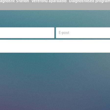
agnostic Station
Vererõhu aparaadid
Diagnostilised progra