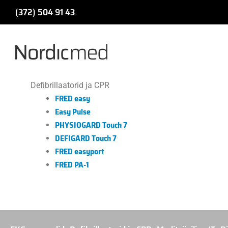
Skip
(372) 504 91 43​
to
content
Defibrillaatorid ja CPR
FRED easy
Easy Pulse
PHYSIOGARD Touch 7
DEFIGARD Touch 7
FRED easyport
FRED PA-1