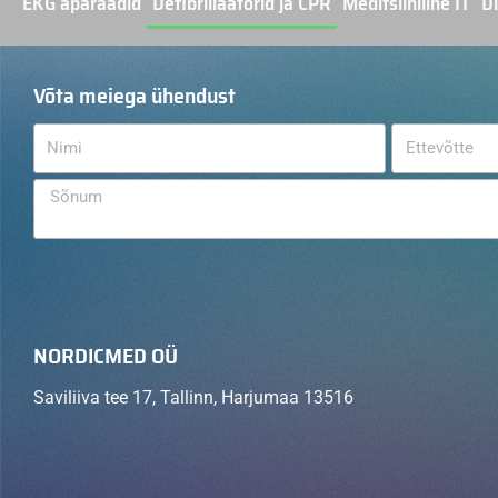
EKG aparaadid
Defibrillaatorid ja CPR
Meditsiiniline IT
Di
Võta meiega ühendust
NORDICMED OÜ
Saviliiva tee 17, Tallinn, Harjumaa 13516