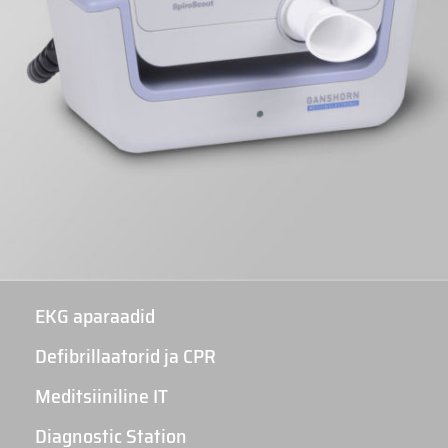
EKG aparaadid
Defibrillaatorid ja CPR
Meditsiiniline IT
Diagnostic Station