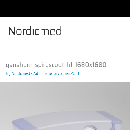
Skip
to
content
ganshorn_spiroscout_h1_1680x1680
By
Nordicmed - Administrator
/
7. mai 2019