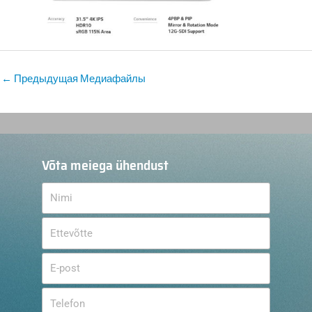
←
Предыдущая Медиафайлы
Võta meiega ühendust