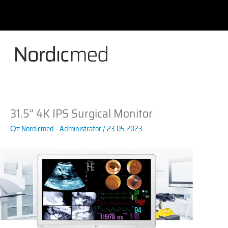
Перейти
к
содержимому
31.5” 4K IPS Surgical Monitor
От
Nordicmed - Administrator
/
23.05.2023