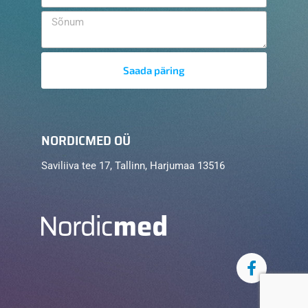
Saada päring
NORDICMED OÜ
Saviliiva tee 17, Tallinn, Harjumaa 13516
F
a
c
e